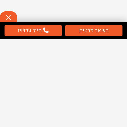
השאר פרטים
חייג עכשיו
תשלום
מאובטח / מחירים כוללים מע''מ
מפת אתר
בית
שלטים
ציוד בטיחות
ציוד חירום
אודותינו
מאמרים