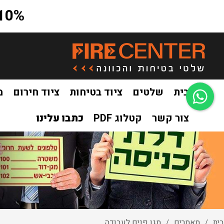
10% הנחה על כל האתר בקוד קופון a10
בית
שלטים
ציוד בטיחות
ציוד חירום
מ
צור קשר
קטלוג PDF
כתבו עלינו
בית
מאמרים
מגן פנים לעבודה
/
/