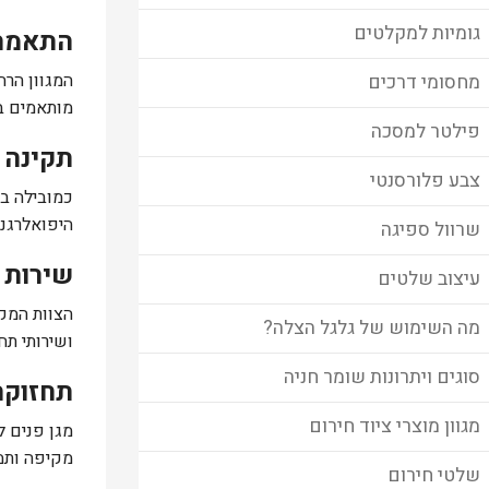
גומיות למקלטים
התאמה 
המגוון הרח
מחסומי דרכים
מותאמים במ
פילטר למסכה
תקינה 
צבע פלורסנטי
כמובילה ב
היפואלרגני
שרוול ספיגה
שירות 
עיצוב שלטים
הצוות המק
מה השימוש של גלגל הצלה?
ושירותי תח
סוגים ויתרונות שומר חניה
תחזוקה
מגוון מוצרי ציוד חירום
מגן פנים ל
מקיפה ותמ
שלטי חירום