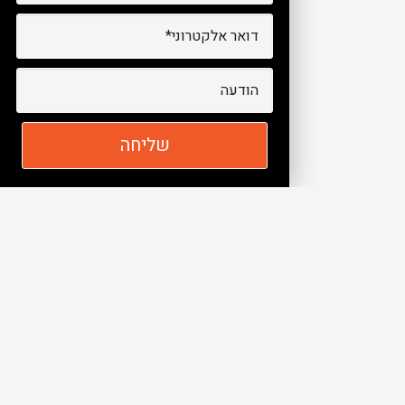
יצירת קשר
כתובת
: המלאכה 1, א.ת.ח נתניה
ת.ד 8508 מיקוד
42504
טלפון
:
077-9976212