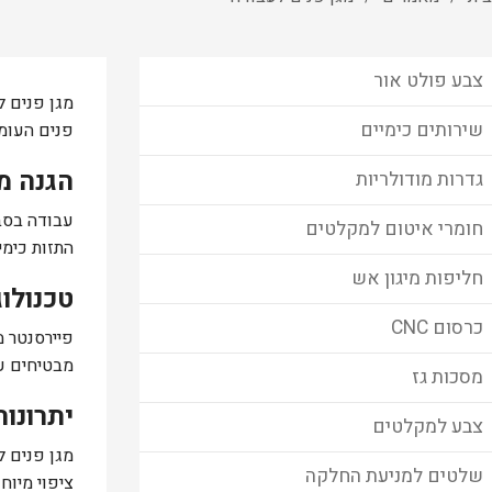
צבע פולט אור
מגן פנים 
שירותים כימיים
פנים העומד
הגנה מ
גדרות מודולריות
עבודה בסבי
חומרי איטום למקלטים
התזות כימי
חליפות מיגון אש
טכנולו
כרסום CNC
פיירסנטר מ
מבטיחים ע
מסכות גז
יתרונות
צבע למקלטים
מגן פנים 
שלטים למניעת החלקה
ציפוי מיוח