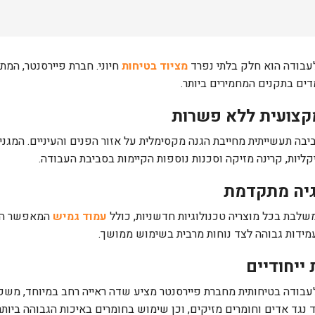
לעבודה הוא חלק בלתי נפרד
מציוד בטיחות
חיוני. חברת פיירסנטר, המ
ים בתקנים המחמירים ביותר.
קצועית ללא פשרות
בה תעשייתית מחייבת הגנה מקסימלית על אזור הפנים והעיניים. המג
קליות, קרינה מזיקה וסכנות נוספות הקיימות בסביבת העבודה.
גיה מתקדמת
שלבת בכל מוצריה טכנולוגיות חדשניות, כולל
עמוד גמיש
המאפשר התא
מידות גבוהה לצד נוחות מרבית בשימוש ממושך.
 ייחודיים
לעבודה בטיחותית מחברת פיירסנטר מציע שדה ראייה רחב במיוחד, 
ד נגד אדים וחומרים מזיקים, וכן שימוש בחומרים באיכות הגבוהה ביותר