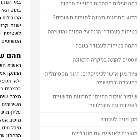
באי המקום
כמה יעילות המסכות במניעת מחלות
בתום האיר
מדוע פתרונות תצוגה לחנויות חשובים?
המובילות מ
ישנם קרונ
בטיחות בעבודה: הגנה על הפנים והנשימה
לשטיפת יד
הפשוטים ב
רתמה בטיחות לעבודה בגובה
מהם שי
ווסטים להגנה במקרה התאונה
ראשית חשוב
המתקן אמנ
ציוד מגן אישי לכימיקלים: הגנה מקסימלית
ולא מספק 
במעבדה ובתעשייה
במצבים בה
מצרך שימו
שיפור איכות החיים: פתרונות חדשניים
לאנשים עם מוגבלויות
עליון-מושב
מגן פנים לעבודה
מושב אסלה
מיכל מים 
מוצרים לאנשים עם מוגבלויות
התחתון של