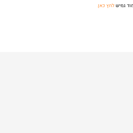
וד גמיש
לחץ כאן.