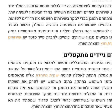
ות נקלעות לסיטואציה בה יש לבלות שעות ארוכות בממ"ד יחד
 שירותים כימיים יהפכו את השהייה בחדר הביטחון לנעימה יותר.
המתחם המוגן בכדי לבקר בשירותים חושפת את הדיירים לפגיעה.
 הכימיים ישמשו את המשפחה בשהייה בממ"ד, כאשר בעתיד
 להשתמש בהם במהלך טיולים או פיקניקים משפחתיים בחיק
 מציעים מגוון שירותים כימיים. לחברת פייר סנטר יש
שירותים
רת חוץ
ותוצרת הארץ.
ם ניידים מתקפלים
נים הכימיים המשוכללים אפשר למצוא גם מתקנים פשוטים
תר. אחד הדגמים הנפוצים ביותר הוא כיסא רגיל אשר על המושב
ת אסלה. מתחת לאסלה פרוסה
שקית מיוחדת
אליה מתאספים
זמן השימוש במתקן. בתום השימוש יש לפרק את השקית
להשליך אותה ולאחסן את המתקן עד לשימוש הבא. את שקיות
כים או המכלים רוכשים יחד עם מתקן השירותים. להבטחת
זמן השימוש בשירותים כדאי להציב פרגוד שמסתיר את תא
עיני שאר הנוכחים בחדר.תוצרת חוץ ותוצרת הארץ.