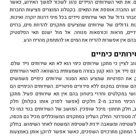
. את תאי השירותים הניידים נהוג לשכור למשך האירוע, כאשר
וע החברה אוספת את התאים. בקטלוג המוצרים מציעות החברות
בחר גדול של תאי שירותים ניידים בכל מיני דרגות יוקרה ואיכות.
ות גדולים של שירותים שמציעים מתקנים להדחת מים, ברזים
יים, מראות וכורסאות מנוחה. אל מול ישנם תאי הפלסטיק
הם אין אפשרות להדיח את המים או להתחמק מהריח הרע.
רותים כימיים
 לציין כי מתקן שירותים כימי הוא לא תא שירותים נייד שלם.
ם נייד אך הוא קטן בצורה משמעותית בהשוואה לתאי השירותים
את הפרטיות שמציע התא הסגור. שירותים כימיים משמשים
ם שוהים במקום ללא סידורים סניטריים. השירותים הכימיים הם
שי במקלטים וחדרי ביטחון בהם אין תא שירותים פעיל. מתקן
השירותים הכימי מורכב מ-2 חלקים (אפשר לפרק אותו בקלות): חלק
, חלק תחתון- מיכל שופכין. המושב של השירותים בנוי כמו כל
 סטנדרטי. החלק העליון במתקנים המשוכללים מכיל גם מכסה,
לשטיפה ומשאבה ידנית לשטיפת המשטח לאחר השימוש. בחלק
 המתקן מתרכזים השפכים, כאשר אפשר לרוקן אותן באמצעות