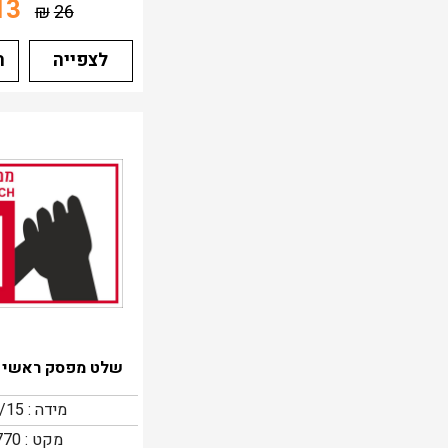
13
₪
26
לצפייה
ה
שלט מפסק ראשי ל
מידה : 20/15
מקט : 1770