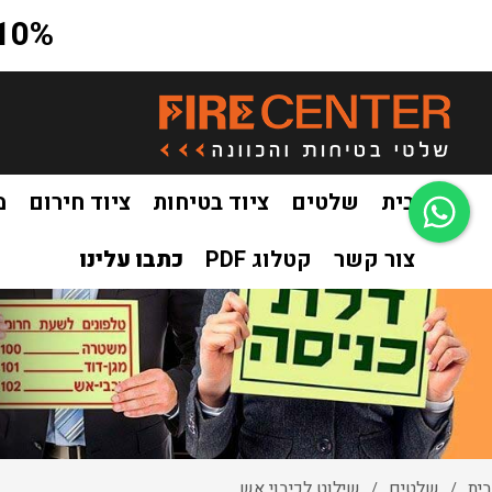
10% הנחה על כל האתר בקוד קופון a10
בית
שלטים
ציוד בטיחות
ציוד חירום
מ
צור קשר
קטלוג PDF
כתבו עלינו
בית
שלטים
שילוט לכיבוי אש
/
/