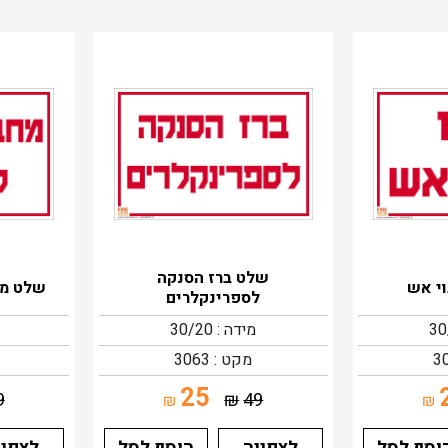
שלט ברז הסנקה
וי אש
שלט מח
לספרינקלרים
מידה : 30/20
מקט : 3063
25
9
₪
49
₪
₪