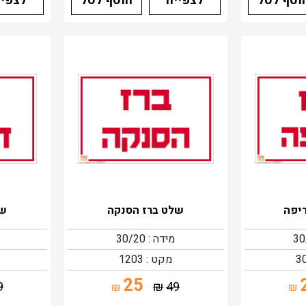
וסף לסל
לצפייה
הוסף לסל
לצפיי
יפה
שלט ברז הסנקה
של
מידה : 30/20
מקט : 1203
25
9
₪
49
₪
₪