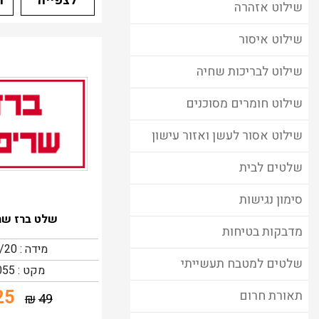
לצפייה
ה
שילוט אזהרה
שילוט איסור
שילוט לבריכות שחיה
שילוט חומרים מסוכנים
שילוט אסור לעשן ואזור עישון
שלטים לבית
סימון נגישות
שלט ברז שר
מדבקות בטיחות
מידה : 30/20
שלטים למטבח תעשייתי
מקט : 3055
25
תאורת חרום
₪
49