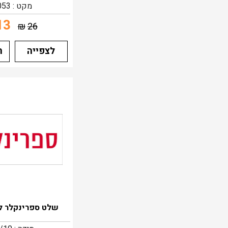
מקט : 3053
13
₪
26
לצפייה
ה
שלט ספרינקלר ל