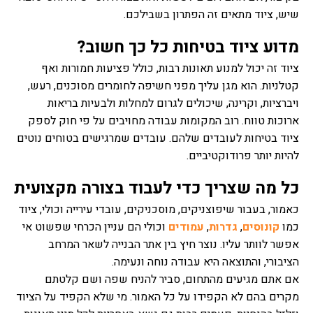
שיש, ציוד מתאים זה הפתרון בשבילכם.
מדוע ציוד בטיחות כל כך חשוב?
ציוד זה יכול למנוע תאונות רבות, כולל פציעות חמורות ואף
קטלניות. הוא מגן עליך מפני חשיפה לחומרים מסוכנים, רעש,
ויברציות, וקרינה, שיכולים לגרום למחלות ולבעיות בריאות
ארוכות טווח. רוב המקומות עבודה מחויבים על פי חוק לספק
ציוד בטיחות לעובדים שלהם. עובדים שמרגישים בטוחים נוטים
להיות יותר פרודוקטיביים.
כל מה שצריך כדי לעבוד בצורה מקצועית
כאמור, בעבור שיפוצניקים, מוסכניקים, עובדי עירייה וכולי, ציוד
כמו
קונוסים
,
גדרות
,
עמודים
וכולי הם עניין הכרחי שפשוט אי
אפשר לוותר עליו. נוצר חיץ בין אתר הבנייה לשאר המרחב
הציבורי, והתוצאה היא עבודה נוחה ונעימה.
אם אתם מגיעים מהתחום, סביר להניח שפה ושם קלטתם
מקרים בהם לא הקפידו על כל האמור. מי שלא הקפיד על הציוד