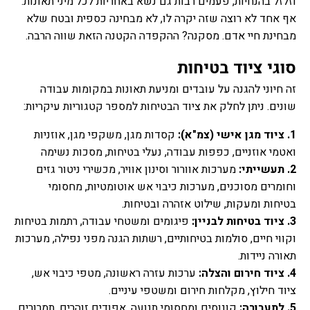
וזלזל בהנחיות, פעמים רבות גם נשא באחריות לכל מיני תאונות.
אף אחד לא רוצה שזה יקרה לו, לא מבחינה כספית ובטח שלא
מבחינת חיי אדם. מסקנה? ההקפדה הקטנה הזאת שווה הרבה.
סוגי ציוד בטיחות
זה חיוני להגנה על עובדים ומניעת תאונות במקומות עבודה
שונים. ניתן לחלק את ציוד הבטיחות למספר קטגוריות עיקריות:
1.
ציוד מגן אישי (צמ"א):
קסדות מגן, משקפי מגן, אוזניות
ואטמי אוזניים, כפפות עבודה, נעלי בטיחות, מסכות נשימה
2.
תעשייתי:
מערכות אוורור וסינון אוויר, מכשירי ניטור גזים
וחומרים מסוכנים, מערכות כיבוי אש אוטומטיות, מחסומי
בטיחות ומעקות, שילוט אזהרה ובטיחות.
3.
ציוד בטיחות לבניין:
פיגומים ומשטחי עבודה, רתמות בטיחות
וקווי חיים, סולמות בטיחותיים, רשתות הגנה מפני נפילה, מערכות
תאורה ניידות.
4. ציוד חירום והצלה:
ערכות עזרה ראשונה, מטפי כיבוי אש,
ציוד חילוץ, מקלחות חירום ומשטפי עיניים.
5. לתעבורה:
קונוסים ומחסומי תנועה, אפודים זוהרים, תמרורים