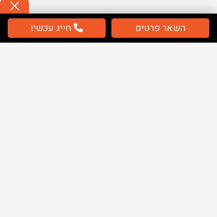
השאר פרטים
חייג עכשיו
תשלום
מאובטח / מחירים כוללים מע''מ
מפת אתר
בית
שלטים
ציוד בטיחות
ציוד חירום
אודותינו
מאמרים
קטלוג PDF בית חולים