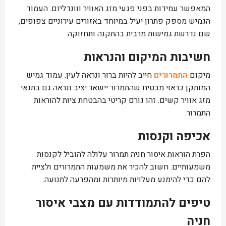
המאפשר עמידות בפני פגעי מזג האוויר ווונדליזם. העמוד
הגמיש מספק פתרון יעיל במיוחד באזורים עירוניים צפופים,
שם נדרשת גמישות מרבית בהתקנה ותחזוקה.
חשיבות המיקום והנראות
מיקום
התמרורים
חייב להיות ברור ונראה לעין. עמוד גמיש
המותקן כראוי מבטיח שהתמרור יישאר יציב ונראה גם בתנאי
מזג אוויר קשים. זהו גורם קריטי בהבטחת ציות להוראות
התמרור.
אכיפה וקנסות
הפרת הוראות איסור חניה תמרור עלולה להוביל לקנסות
משמעותיים. חשוב להכיר את משמעות התמרורים ולציית
להם כדי להימנע מעלויות מיותרות ומהפרעה לתנועה.
טיפים להתמודדות עם מצבי איסור
חניה