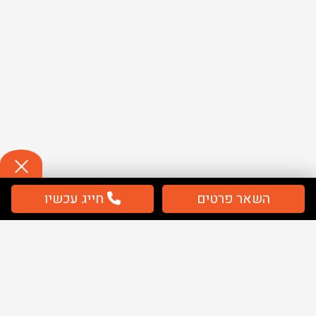
השאר פרטים
חייג עכשיו
תשלום
מאובטח / מחירים כוללים מע''מ
מפת אתר