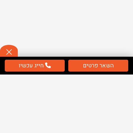
השאר פרטים
חייג עכשיו
תשלום
מאובטח / מחירים כוללים מע''מ
מפת אתר
בית
שלטים