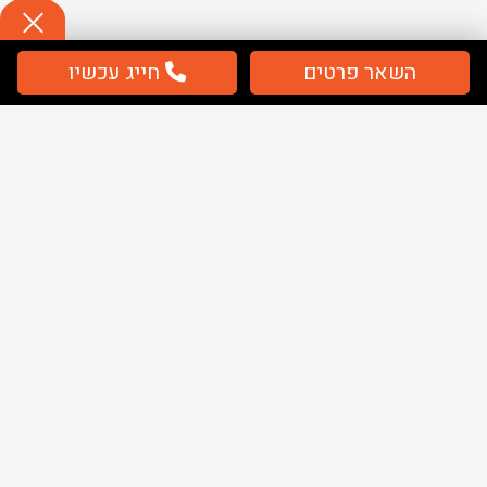
השאר פרטים
חייג עכשיו
תשלום
מאובטח / מחירים כוללים מע''מ
מפת אתר
בית
שלטים
ציוד בטיחות
ציוד חירום
אודותינו
מאמרים
קטלוג PDF בית חולים