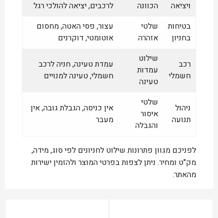
ויציאה
הכוונה
לרכבים, יציאה להולכי רגל
בטיחות
שלטי
עצור, פסי האטה, מחסום
בחניון
אזהרה
אוטומטי, דוקרנים
שילוט
רכב
עמדת טעינה, חניה לרכב
עמדות
חשמלי
חשמלי, טעינה למנויים
טעינה
שלטי
ניהול
אין כניסה, הגבלת גובה, אין
איסור
תנועה
מעבר
והגבלה
לפניכם מגוון פתרונות שילוט לחניונים לפי סוג, מידה,
מק"ט ומחיר. ניתן לצפות בפרטי המוצר ולהזמין ישירות
מהאתר.