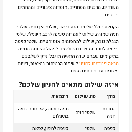
ושילוט בטיחות לחניונים, חניונים תת קרקעיים, מבני
משרדים, מרכזים מסחריים, מוסדות ציבוריים ומתחמים
פרטיים.
הקטלוג כולל שלטים מחזירי אור, שלטי אין חניה, שלטי
חניה שמורה, שילוט לעמדות טעינה לרכב חשמלי, שלטי
הגבלת גובה, שילוט למחסומים אוטומטיים, שלטי כניסה
ויציאה לחניון ומוצרים משלימים לניהול והכוונת תנועה.
במיקומים שבהם שדה הראייה מוגבל, ניתן לשלב גם
מראה פנורמית לחניון
לשיפור הבטיחות ביציאות, פניות
ואזורים עם שטחים מתים.
איזה שילוט מתאים לחניון שלכם?
צורך
סוג שילוט
דוגמאות
הסדרת
חניה שמורה, אין חניה, חניה
שלטי חניה
חניה
בתשלום
כניסה
שלטי
כניסה לחניון, יציאה