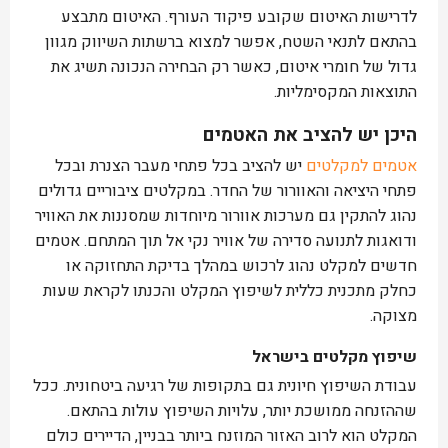
לדרישות האיטום שקובע פיקוד העורף. האיטום מתבצע
בהתאם לתנאי השטח, אפשר למצוא ברשתות השיווק מגוון
גדול של חומרי איטום, כאשר רק הבחירה הנכונה תשיג את
התוצאות המקסימליות.
היכן יש להציב את האטמים
אטמים למקלטים
יש להציב בכל פתחי מעבר הצנרת ובכל
פתחי היציאה והאוורור של החדר. במקלטים ציבוריים גדולים
נהוג להתקין גם מערכות אוורור מיוחדות שמסננות את האוויר
ודואגות לתנועה סדירה של אוויר נקי אל תוך המתחם. אטמים
חדשים למקלט נהוג לרכוש במהלך בדיקת התחזוקה או
כחלק מתכנית כללית לשיפוץ המקלט והכנתו לקראת שעות
מצוקה.
שיפוץ מקלטים בישראל
עבודת השיפוץ חיונית גם בתקופות של רגיעה ביטחונית. ככל
שההזנחה ממושכת יותר, עלויות השיפוץ עולות בהתאם.
המקלט הוא לרוב האזור המוזנח ביותר בבניין, הדיירים כולם