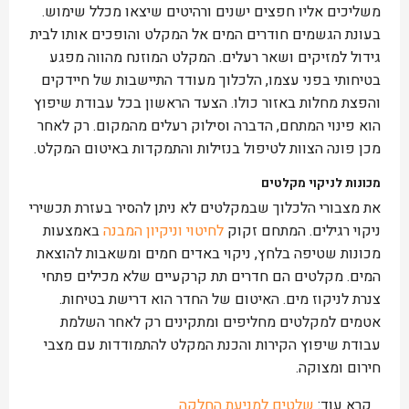
משליכים אליו חפצים ישנים ורהיטים שיצאו מכלל שימוש.
בעונת הגשמים חודרים המים אל המקלט והופכים אותו לבית
גידול למזיקים ושאר רעלים. המקלט המוזנח מהווה מפגע
בטיחותי בפני עצמו, הלכלוך מעודד התיישבות של חיידקים
והפצת מחלות באזור כולו. הצעד הראשון בכל עבודת שיפוץ
הוא פינוי המתחם, הדברה וסילוק רעלים מהמקום. רק לאחר
מכן פונה הצוות לטיפול בנזילות והתמקדות באיטום המקלט.
מכונות לניקוי מקלטים
את מצבורי הלכלוך שבמקלטים לא ניתן להסיר בעזרת תכשירי
ניקוי רגילים. המתחם זקוק
לחיטוי וניקיון המבנה
באמצעות
מכונות שטיפה בלחץ, ניקוי באדים חמים ומשאבות להוצאת
המים. מקלטים הם חדרים תת קרקעיים שלא מכילים פתחי
צנרת לניקוז מים. האיטום של החדר הוא דרישת בטיחות.
אטמים למקלטים מחליפים ומתקינים רק לאחר השלמת
עבודת שיפוץ הקירות והכנת המקלט להתמודדות עם מצבי
חירום ומצוקה.
קרא עוד:
שלטים למניעת החלקה