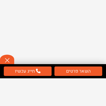
השאר פרטים
חייג עכשיו
תשלום
מאובטח / מחירים כוללים מע''מ
מפת אתר