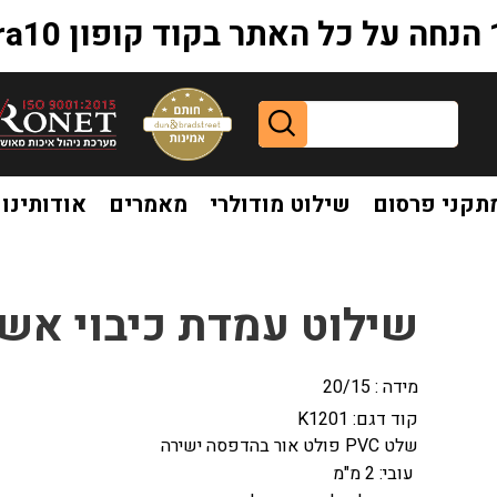
extr
תקני פרסום
שילוט מודולרי
מאמרים
אודותינו
ילוט עמדת כיבוי אש פולט אור K1201
שילוט עמדת כיבוי אש פולט
מידה : 20/15
קוד דגם:
K1201
שלט
PVC
פולט אור בהדפסה ישירה
עובי: 2 מ"מ