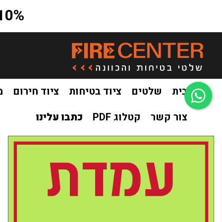
10% הנחה על כל האתר בקוד קופון a10
בית
שלטים
ציוד בטיחות
ציוד חירום
מ
צור קשר
קטלוג PDF
כתבו עלינו
בית
שלטים
שילוט פולט אור
שילוט פולט אור כיבוי אש
ש
/
/
/
/