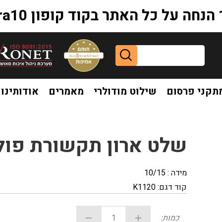
extr
תקני פרסום
שילוט מודולרי
מאמרים
אודותינו
ט ארון תקשורת פולט אור K1120
שלט ארון תקשורת פולט או
מידה : 10/15
קוד דגם:
K1120
כמות: