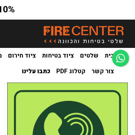
10% הנחה על כל האתר בקוד קופון a10
בית
שלטים
ציוד בטיחות
ציוד חירום
מ
צור קשר
קטלוג PDF
כתבו עלינו
בית
שלטים
שילוט פולט אור
שילוט פולט אור תקשורת
של
/
/
/
/