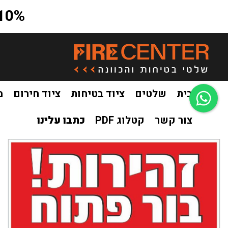
10% הנחה על כל האתר בקוד קופון a10
בית
שלטים
ציוד בטיחות
ציוד חירום
מ
צור קשר
קטלוג PDF
כתבו עלינו
בית
שלטים
שלטים למשרד
שלט זהירות בור פתוח A82
/
/
/