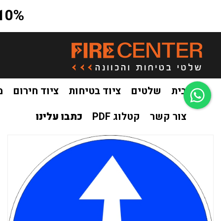
10% הנחה על כל האתר בקוד קופון a10
בית
שלטים
ציוד בטיחות
ציוד חירום
מ
צור קשר
קטלוג PDF
כתבו עלינו
בית
שלטים
תמרורים תקניים מחזירי אור
תמרור 203 תמרור סע ישר
/
/
/