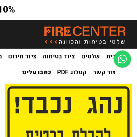
10% הנחה על כל האתר בקוד קופון a10
בית
שלטים
ציוד בטיחות
ציוד חירום
מ
צור קשר
קטלוג PDF
כתבו עלינו
בית
שלטים
שילוט לחניונים
שלט נהג נכבד לקבלת כרטיס הצמ
/
/
/