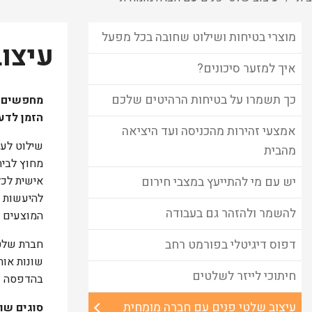
מוצרי בטיחות ושילוט שחובה בכל מפעל
עיצו
איך למזער סיכונים?
כך תשמרו על בטיחות הרהיטים שלכם
מחפשים א
הזמן לדע
אמצעי זהירות מהכניסה ועד היציאה
שילוט לעס
מהבית
מחוץ לבית
אישית לכל
יש עם מי להתייעץ במצבי חירום
להיעשות ב
להשמר ולהזהר גם בעבודה
המוצעים ל
דפוס דיגיטלי בפורמט רחב
חברת שלטי
שונות אות
חיתוכי לייזר לשלטים
בהדפסה על
עיצוב שלטי פנים עם חברה מומחית
סוגים שו