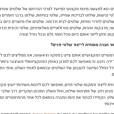
ם הוא למעשה מינוח מקצועי המיועד לצרכי הגדרתם של שלטים שונים ה
טי נגישות, שילוט לבריכות שחייה, שלטי בטיחות, שילוט בדבר חומרים מ
שלטים לחדרי נוחיות, שלטים לבית וכדומה. שלטים אלו מיוצרים כיום במג
, מדבקות זוהרות, שלטים מודולאריים מאלומיניום, שלטי זכוכית וכד
ום וניתן לייצר אותם כיום מכל חומר גלם ובכל גודל וצורה.
ור חברה מומחית לייצור שלטי פנים?
מטרים המקצועיים אותם ציינו בפסקה הראשונה, אנו ממליצים לכם ל
ידה. היבט זה מאפשר לכם לתכנן באופן הפונקציונאלי והעיצובי ביות
דל החלל המיועד להצבתן של השלטים ובהתאם לאופי השלט, אופי הפע
.
ית לייצור והתקנת שלטי פנים, תאפשר לכם ליהנות משירותי ייעוץ מק
גוון רחב של פתרונות שילוט, החל משלב התכנון המקדים, דרך שלבי הע
לט. הקפידו לבחור את זהות החברה בהתאם לכל אחד מהפרמטרים המו
כותי.