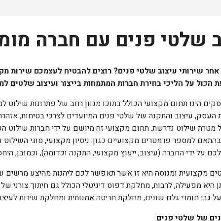
ב שלטי פנים עם חברה מומ
חר שירותי עיצוב שלטי פנים? רוצים להבטיח לעצמכם שירות מקצ
ת הכול על הליכי בחירת חברות המתמחות בייצור ועיצוב שלטים למ
קים הינו תחום מקצועי הכולל בתוכו מגוון רחב של פתרונות שילוט למ
 העסק, עיצוב והתקנה של שלטי פנים המיועדים לצרכי בטיחות, אזהרה
 מטרת שילוט נדרשת. תחום מקצועי זה מיושם על ידי חברות שילוט ה
התאם למספר פרמטרים מקצועיים כגון: ניסיון מקצועי, סוגי השילוט ו
כם על ידי החברה (עיצוב, ייעוץ מקצועי, התקנה וכדומה), וכמובן, הי
ם מקצועית ומנוסה היא זו אשר תאפשר לכם ליהנות מהיצע מרשים ש
ן היא מפעילה, לרבות, מחלקת דפוס דיגיטלי הכולל גם חיתוך צורני ש
 גבי חומרי גלם שונים, מחלקת חריטה אמנותית ומחלקת שירות לעיצו
נים של שלטי פנים