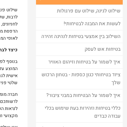
שילוט פני
שילוט לגינה, שילוט עם פרגולות
לרבות, של
לעשות את המבנה לבטיחותי!
לחניונים, 
הדפסת משי
השילוב בין אמצעי בטיחות לנהיגה זהירה
לאופי המק
בטיחות אש לעסק
כיצד לבח
בנוסף לפר
איך לשמור על בטיחות וזיהום האוויר
המוצע על 
ציוד בטיחותי כגון כספות - בטחון הרכוש
אישית לגו
שלך
שלטי פנים
חברה מומח
איך לשמור על הבטיחות במבני ציבור?
לרשותכם מ
כללי בטיחות וזהירות בעת שימוש בכלי
לנראות הש
מקצועי ואי
עבודה כבדים