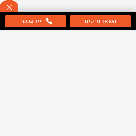
השאר פרטים
חייג עכשיו
תשלום
מאובטח / מחירים כוללים מע''מ
מפת אתר
בית
שלטים
ציוד בטיחות
ציוד חירום
אודותינו
מאמרים
קטלוג PDF בית חולים