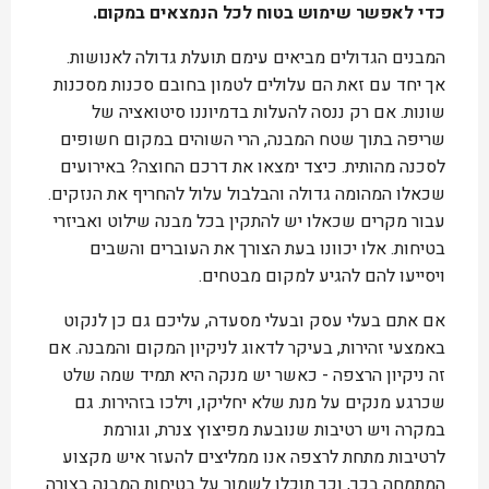
כדי לאפשר שימוש בטוח לכל הנמצאים במקום.
המבנים הגדולים מביאים עימם תועלת גדולה לאנושות.
אך יחד עם זאת הם עלולים לטמון בחובם סכנות מסכנות
שונות. אם רק ננסה להעלות בדמיוננו סיטואציה של
שריפה בתוך שטח המבנה, הרי השוהים במקום חשופים
לסכנה מהותית. כיצד ימצאו את דרכם החוצה? באירועים
שכאלו המהומה גדולה והבלבול עלול להחריף את הנזקים.
עבור מקרים שכאלו יש להתקין בכל מבנה שילוט ואביזרי
בטיחות. אלו יכוונו בעת הצורך את העוברים והשבים
ויסייעו להם להגיע למקום מבטחים.
אם אתם בעלי עסק ובעלי מסעדה, עליכם גם כן לנקוט
באמצעי זהירות, בעיקר לדאוג לניקיון המקום והמבנה. אם
זה ניקיון הרצפה - כאשר יש מנקה היא תמיד שמה שלט
שכרגע מנקים על מנת שלא יחליקו, וילכו בזהירות. גם
במקרה ויש רטיבות שנובעת מפיצוץ צנרת, וגורמת
לרטיבות מתחת לרצפה אנו ממליצים להעזר איש מקצוע
המתמחה בכך, וכך תוכלו לשמור על בטיחות המבנה בצורה