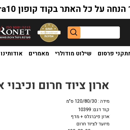
extr
תקני פרסום
שילוט מודולרי
מאמרים
אודותינו
וי אש פיברגלס עם מדף
ארון ציוד חרום וכיבוי
מידה : 120/80/30 ס"מ
קוד דגם:
10399
ארון פיברגלס + מדף
מיועד לציוד חרום