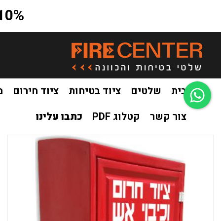
10% הנחה על כל האתר בקוד קופון a10
בית
שלטים
ציוד בטיחות
ציוד חירום
מ
צור קשר
קטלוג PDF
כתבו עלינו
בית
ציוד בטיחות
ארונות פח / פיברגלס
ארון ציוד חרום וכיב
/
/
/