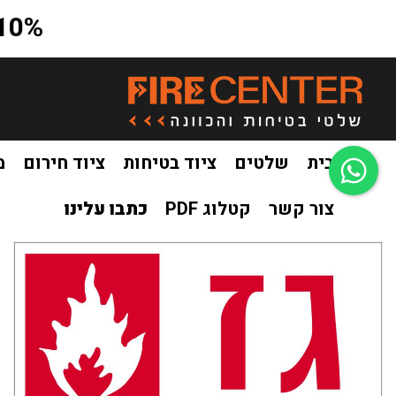
10% הנחה על כל האתר בקוד קופון a10
בית
שלטים
ציוד בטיחות
ציוד חירום
מ
צור קשר
קטלוג PDF
כתבו עלינו
בית
שלטים
שילוט לכיבוי אש
שלט גז
/
/
/