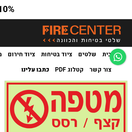
10% הנחה על כל האתר בקוד קופון a10
בית
שלטים
ציוד בטיחות
ציוד חירום
מ
צור קשר
קטלוג PDF
כתבו עלינו
בית
שלטים
שילוט פולט אור
שילוט פולט אור כיבוי אש
ש
/
/
/
/