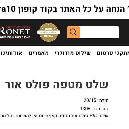
extr
תקני פרסום
שילוט מודולרי
מאמרים
אודותינו
לט מטפה פולט אור
שלט מטפה פולט אור
מידה : 20/15
קוד דגם:
1308
שלט PVC פולט אור מטפה קצף/רסס אין להשתמש על מתקני חשמל במתח גודל 15*20 ס"מ