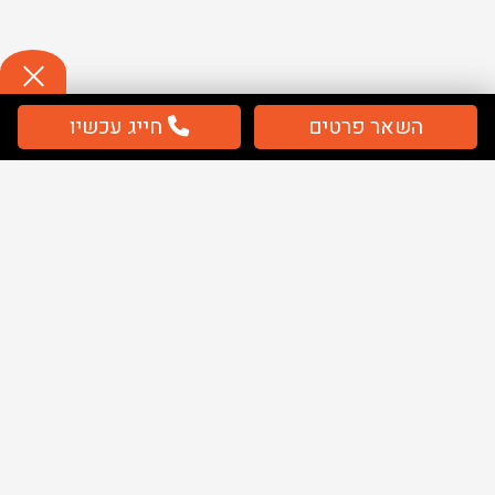
השאר פרטים
חייג עכשיו
תשלום
מאובטח / מחירים כוללים מע''מ
מפת אתר
בית
שלטים
ציוד בטיחות
ציוד חירום
אודותינו
מאמרים