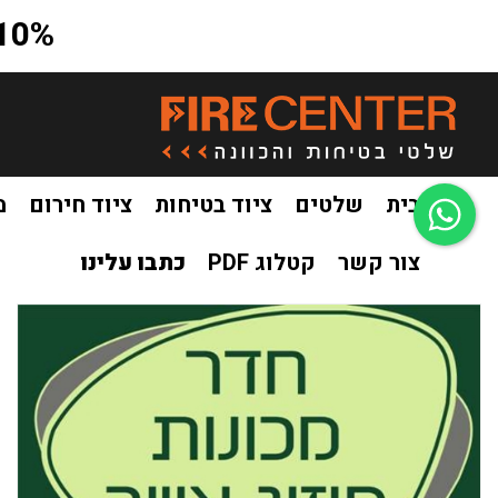
10% הנחה על כל האתר בקוד קופון a10
בית
שלטים
ציוד בטיחות
ציוד חירום
מ
צור קשר
קטלוג PDF
כתבו עלינו
בית
שלטים
שילוט פולט אור מעוצב
שלט חדר מכונות מיזוג א
/
/
/