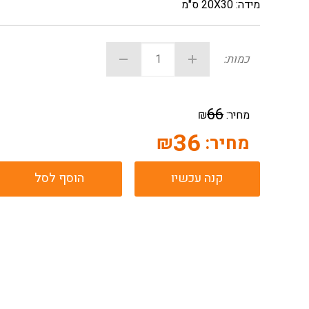
מידה: 20X30 ס"מ
כמות:
66
מחיר:
₪
36
מחיר:
₪
קנה עכשיו
הוסף לסל