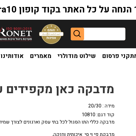
extr
תקני פרסום
שילוט מודולרי
מאמרים
אודותינו
ים על כללי התו הסגול
מדבקה כאן מקפידים על
מידה : 20/30
קוד דגם:
10810
מדבקה כללי התו הסגול לכל בתי עסק וארגונים לצורך שמיר
מדבקת פי וי סי איכותית וחזקה,