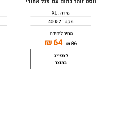
ווסט זוהר כתום עם פנל אחורי
מידה : XL
מקט : 40052
מחיר ליחידה
₪
64
86
₪
לצפייה
במוצר