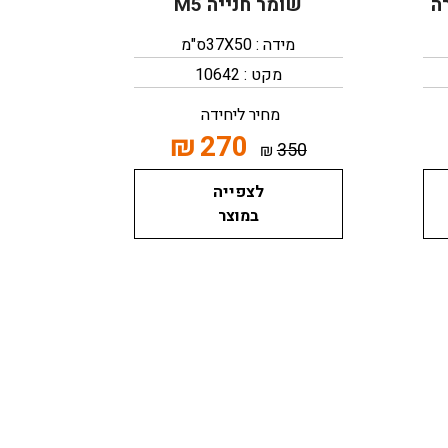
ה
שומר חנייה M5
מידה : 37X50ס"מ
מקט : 10642
מחיר ליחידה
₪
270
350
₪
לצפייה
במוצר