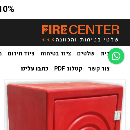
10% הנחה על כל האתר בקוד קופון a10
בית
שלטים
ציוד בטיחות
ציוד חירום
מ
צור קשר
קטלוג PDF
כתבו עלינו
בית
ציוד בטיחות
ארונות פח / פיברגלס
ארון פיברגלס לזרנוק
/
/
/