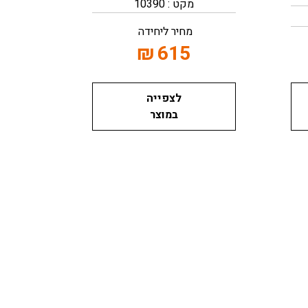
מקט : 10390
מחיר ליחידה
₪
615
לצפייה
במוצר