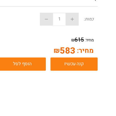
כמות:
615
מחיר:
₪
583
מחיר:
₪
קנה עכשיו
הוסף לסל