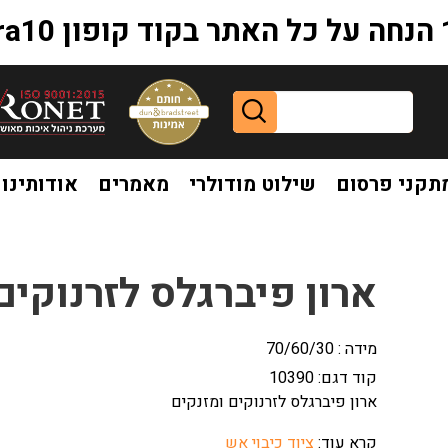
extr
תקני פרסום
שילוט מודולרי
מאמרים
אודותינו
ים ומזנקים
ארון פיברגלס לזרנוקים
מידה : 70/60/30
קוד דגם:
10390
ארון פיברגלס לזרנוקים ומזנקים
קרא עוד:
ציוד כיבוי אש