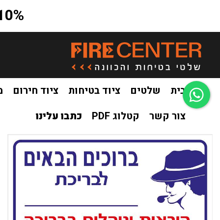
10% הנחה על כל האתר בקוד קופון a10
בית
שלטים
ציוד בטיחות
ציוד חירום
מ
צור קשר
קטלוג PDF
כתבו עלינו
בית
שלטים
שילוט לבריכות שחיה
שלט הוראות ונהלים לבריכ
/
/
/