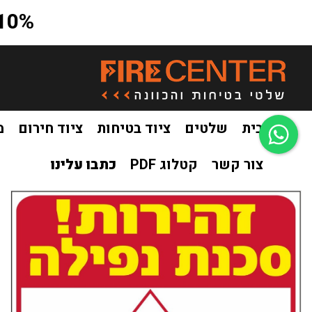
10% הנחה על כל האתר בקוד קופון a10
בית
שלטים
ציוד בטיחות
ציוד חירום
מ
צור קשר
קטלוג PDF
כתבו עלינו
בית
שלטים
שילוט לאתרי בניה
שלט זהירות סכנת נפילה
/
/
/