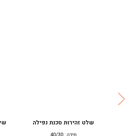
רטובה
שלט זהירות סכנת נפילה
שלט
 מתקפל
מידה : 40/30