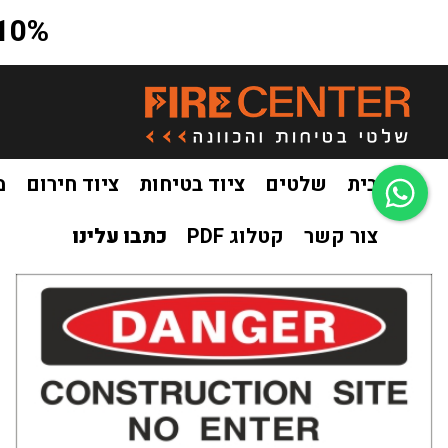
10% הנחה על כל האתר בקוד קופון a10
בית
שלטים
ציוד בטיחות
ציוד חירום
מ
צור קשר
קטלוג PDF
כתבו עלינו
בית
שלטים
שילוט אזהרה
שלט סכנה אתר בנייה הכניסה אסורה 35
/
/
/