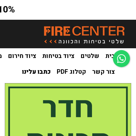
10% הנחה על כל האתר בקוד קופון a10
בית
שלטים
ציוד בטיחות
ציוד חירום
מ
צור קשר
קטלוג PDF
כתבו עלינו
בית
שלטים
שילוט פולט אור
שילוט פולט אור הכוונה
שלט
/
/
/
/