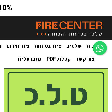
10% הנחה על כל האתר בקוד קופון a10
בית
שלטים
ציוד בטיחות
ציוד חירום
מ
צור קשר
קטלוג PDF
כתבו עלינו
בית
שלטים
שילוט פולט אור
שילוט פולט אור תקשורת
של
/
/
/
/