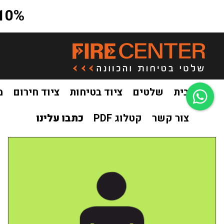
10% הנחה על כל האתר בקוד קופון a10
בית
שלטים
ציוד בטיחות
ציוד חירום
מ
צור קשר
קטלוג PDF
כתבו עלינו
בית
שלטים
שילוט פולט אור
שילוט פולט אור הכוונה
שיל
/
/
/
/