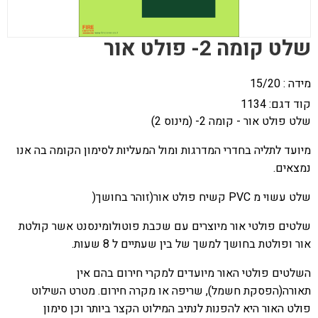
שלט קומה 2- פולט אור
מידה : 15/20
קוד דגם:
1134
שלט פולט אור - קומה 2- (מינוס 2)
מיועד לתליה בחדרי המדרגות ומול המעליות לסימון הקומה בה אנו
נמצאים
.
שלט עשוי מ
PVC
קשיח פולט אור(זוהר בחושך
)
שלטים פולטי אור מיוצרים עם שכבת פוטולומינסנט אשר קולטת
אור ופולטת בחושך למשך של בין שעתיים ל 8 שעות
.
השלטים פולטי האור מיועדים למקרי חירום בהם אין
תאורה(הפסקת חשמל), שריפה או מקרה חירום. מטרט השילוט
פולט האור היא להפנות לנתיב המילוט הקצר ביותר וכן סימון