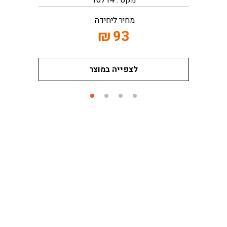
מקט : 10714
מחיר ליחידה
₪
93
לצפייה במוצר