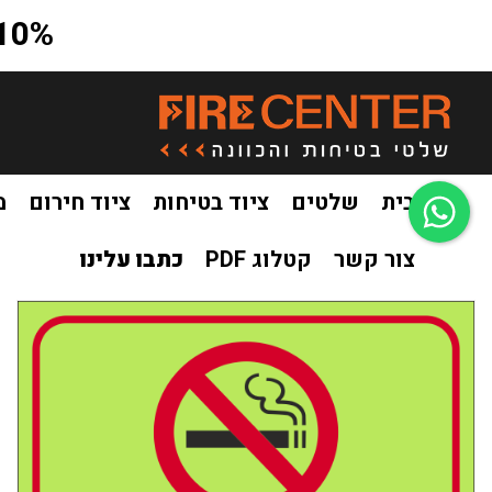
10% הנחה על כל האתר בקוד קופון a10
בית
שלטים
ציוד בטיחות
ציוד חירום
מ
צור קשר
קטלוג PDF
כתבו עלינו
בית
שלטים
שילוט פולט אור
שילוט פולט אור אסור לעשן
/
/
/
/