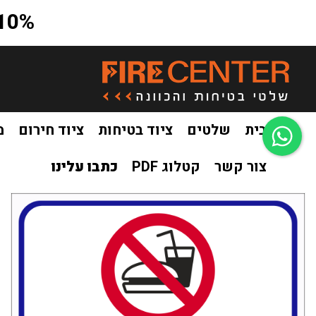
10% הנחה על כל האתר בקוד קופון a10
בית
שלטים
ציוד בטיחות
ציוד חירום
מ
צור קשר
קטלוג PDF
כתבו עלינו
בית
שלטים
שילוט לבריכות שחיה
אסור להכניס אוכל ושתיה 
/
/
/