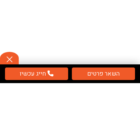
השאר פרטים
חייג עכשיו
תשלום
מאובטח / מחירים כוללים מע''מ
מפת אתר
בית
שלטים