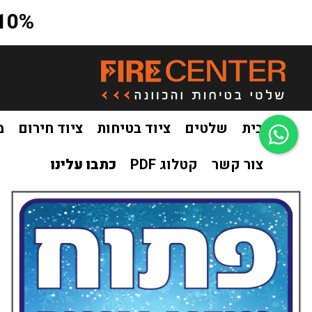
10% הנחה על כל האתר בקוד קופון a10
בית
שלטים
ציוד בטיחות
ציוד חירום
מ
צור קשר
קטלוג PDF
כתבו עלינו
בית
שלטים
שלטים למשרד
שלט פתוח מיזוג אוויר
/
/
/