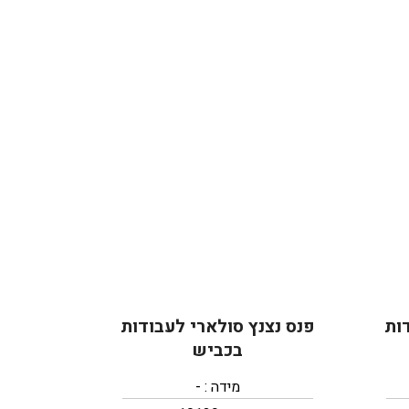
ות
פנס נצנץ סולארי לעבודות
בכביש
מידה : -