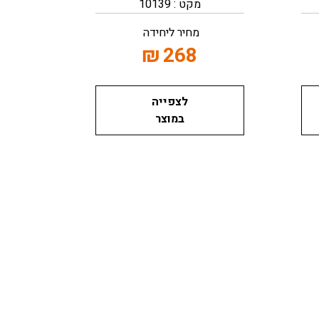
מקט : 10139
מחיר ליחידה
₪
268
לצפייה
במוצר