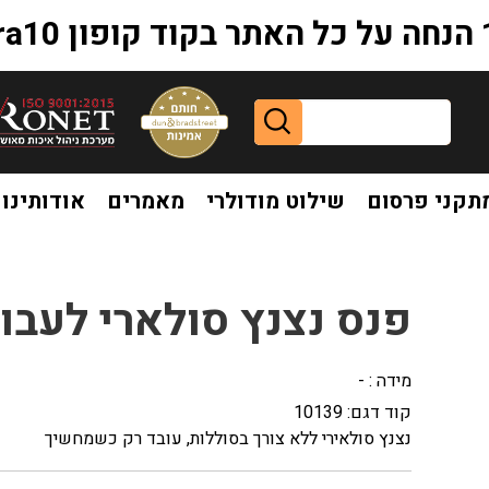
extr
תקני פרסום
שילוט מודולרי
מאמרים
אודותינו
עבודות בכביש
פנס נצנץ סולארי לעבו
מידה : -
קוד דגם:
10139
נצנץ סולאירי ללא צורך בסוללות, עובד רק כשמחשיך