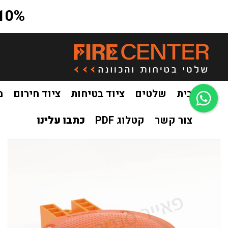
10% הנחה על כל האתר בקוד קופון a10
בית
שלטים
ציוד בטיחות
ציוד חירום
מ
צור קשר
קטלוג PDF
כתבו עלינו
בית
ציוד בטיחות
ציוד מגן אישי ואביזרים
פנס נצנץ סולארי ל
/
/
/