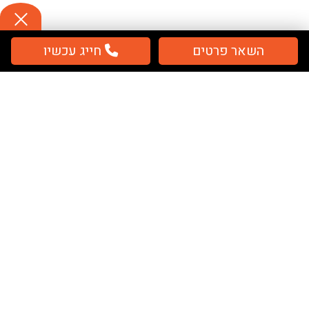
השאר פרטים
חייג עכשיו
תשלום
מאובטח / מחירים כוללים מע''מ
מפת אתר
בית
שלטים
ציוד בטיחות
ציוד חירום
אודותינו
מאמרים
קטלוג PDF בית חולים