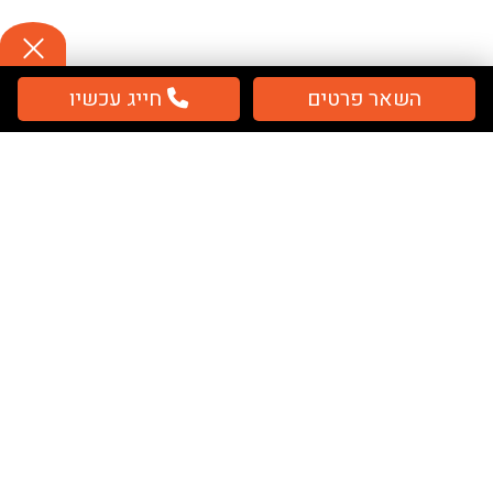
השאר פרטים
חייג עכשיו
תשלום
מאובטח / מחירים כוללים מע''מ
מפת אתר
בית
שלטים
ציוד בטיחות
ציוד חירום
אודותינו
מאמרים