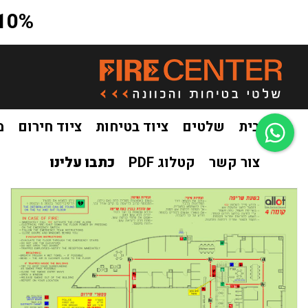
10% הנחה על כל האתר בקוד קופון a10
בית
שלטים
ציוד בטיחות
ציוד חירום
מ
צור קשר
קטלוג PDF
כתבו עלינו
בית
שלטים
שילוט פולט אור
שילוט פולט אור מילוט
מפת 
/
/
/
/