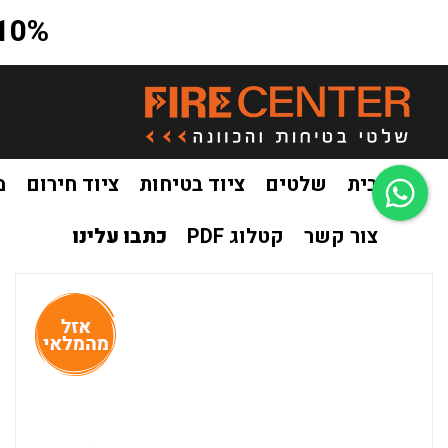
10% הנחה על כל האתר בקוד קופון a10
בית
שלטים
ציוד בטיחות
ציוד חירום
מ
צור קשר
קטלוג PDF
כתבו עלינו
בית
ציוד חירום
מסכות חירום
מסכה רפואית למניעת הידבקות מנגיף 
/
/
/