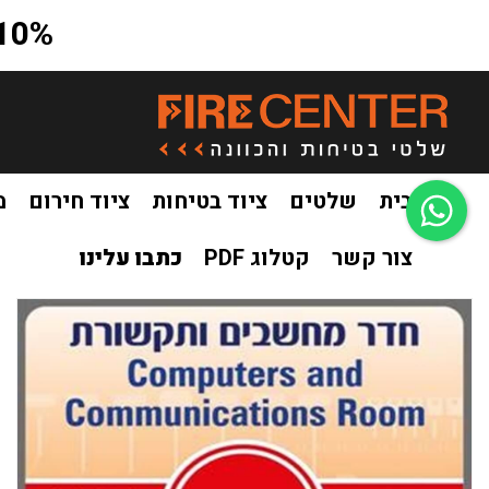
10% הנחה על כל האתר בקוד קופון a10
בית
שלטים
ציוד בטיחות
ציוד חירום
מ
צור קשר
קטלוג PDF
כתבו עלינו
בית
שלטים
שילוט בטיחות והוראה מעוצב
שלט חדר מחשבים 
/
/
/