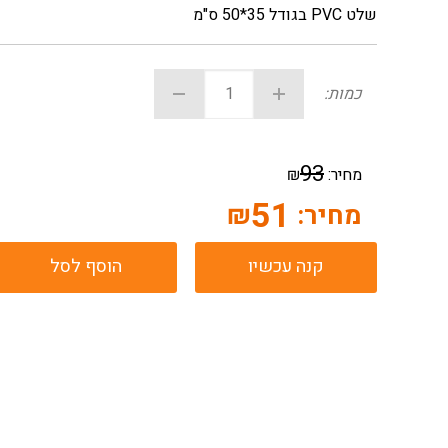
שלט PVC בגודל 35*50 ס"מ
כמות:
93
מחיר:
₪
51
מחיר:
₪
קנה עכשיו
הוסף לסל