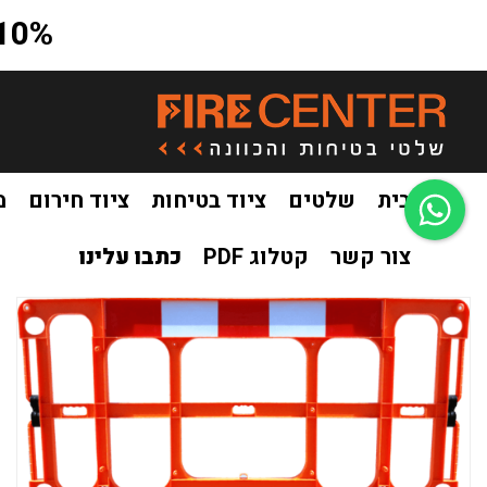
10% הנחה על כל האתר בקוד קופון a10
בית
שלטים
ציוד בטיחות
ציוד חירום
מ
צור קשר
קטלוג PDF
כתבו עלינו
בית
ציוד בטיחות
גדר מודולרית
גדר מודולרית 200 על 100 סמ אדום
/
/
/